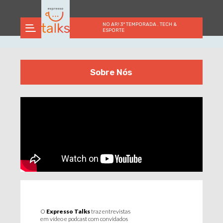
NO AR! 3ª TEMPORADA . TECH &
ESPORTE
Sobre Nós
O
Expresso Talks
traz entrevistas
em vídeo e podcast com convidados