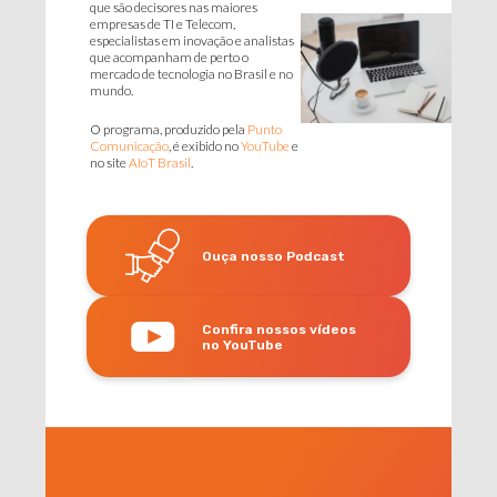
que são decisores nas maiores
empresas de TI e Telecom,
especialistas em inovação e analistas
que acompanham de perto o
mercado de tecnologia no Brasil e no
mundo.
O programa, produzido pela
Punto
Comunicação
, é exibido no
YouTube
e
no site
AIoT Brasil
.
Ouça nosso Podcast
Confira nossos vídeos
no YouTube