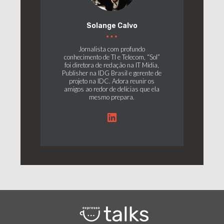
Solange Calvo
Jornalista com profundo
conhecimento de TI e Telecom, “Sol”
foi diretora de redação na IT Mídia,
Publisher na IDG Brasil e gerente de
projeto na IDC. Adora reunir os
amigos ao redor de delícias que ela
mesmo prepara.
LinkedIn